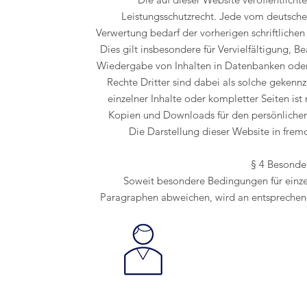
Leistungsschutzrecht. Jede vom deutsche
Verwertung bedarf der vorherigen schriftliche
Dies gilt insbesondere für Vervielfältigung, 
Wiedergabe von Inhalten in Datenbanken oder
Rechte Dritter sind dabei als solche gekenn
einzelner Inhalte oder kompletter Seiten ist 
Kopien und Downloads für den persönlichen
Die Darstellung dieser Website in fremde
§ 4 Besond
Soweit besondere Bedingungen für einz
Paragraphen abweichen, wird an entsprechende
Wenn Sie Mitglied
Schnaitsee werden 
den Mitgliedsantrags
Beitritt