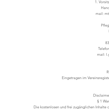
1. Vorsi
Hand
mail:
mt
Pfle
83
Telefo
mail: 
R
Eingetragen im Vereinsregiste
Disclaime
§ 1 War
Die kostenlosen und frei zugänglichen Inhalte 